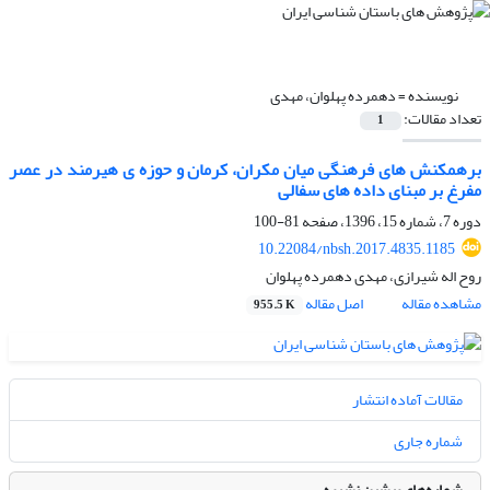
نویسنده =
دهمرده پهلوان، مهدی
تعداد مقالات:
1
برهمکنش های فرهنگی میان مکران، کرمان و حوزه ی هیرمند در عصر
مفرغ بر مبنای داده های سفالی
دوره 7، شماره 15، 1396، صفحه
81-100
10.22084/nbsh.2017.4835.1185
روح اله شیرازی، مهدی دهمرده پهلوان
مشاهده مقاله
اصل مقاله
955.5 K
مقالات آماده انتشار
شماره جاری
شماره‌های پیشین نشریه