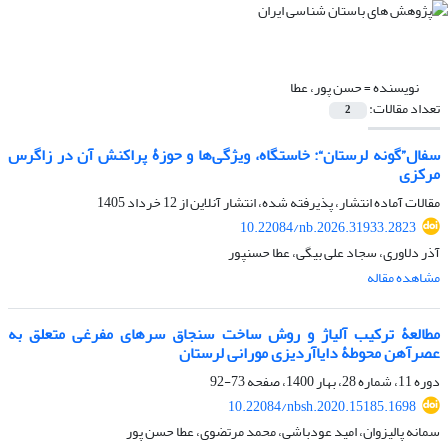
نویسنده =
حسن پور، عطا
تعداد مقالات:
2
سفال”گونه لرستان“: خاستگاه، ویژگی‌ها و حوزۀ پراکنش آن در زاگرس
مرکزی
مقالات آماده انتشار، پذیرفته شده، انتشار آنلاین از
12 خرداد 1405
10.22084/nb.2026.31933.2823
آذر دلاوری، سجاد علی بیگی، عطا حسنپور
مشاهده مقاله
مطالعۀ ترکیب آلیاژ و روش ساخت سنجاق سرهای مفرغی متعلق به
عصرآهن محوطۀ دایاآردیزی مورانی لرستان
دوره 11، شماره 28، بهار 1400، صفحه
73-92
10.22084/nbsh.2020.15185.1698
سمانه پالیزوان، امید عودباشی، محمد مرتضوی، عطا حسن پور