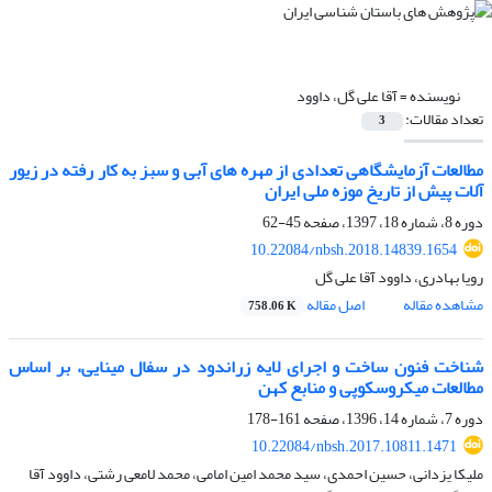
نویسنده =
آقا علی گل، داوود
تعداد مقالات:
3
مطالعات آزمایشگاهی تعدادی از مهره های آبی و سبز به کار رفته در زیور
آلات پیش از تاریخ موزه ملی ایران
دوره 8، شماره 18، 1397، صفحه
45-62
10.22084/nbsh.2018.14839.1654
رویا بهادری، داوود آقا علی گل
مشاهده مقاله
اصل مقاله
758.06 K
شناخت فنون ساخت و اجرای لایه زراندود در سفال مینایی، بر اساس
مطالعات میکروسکوپی و منابع کهن
دوره 7، شماره 14، 1396، صفحه
161-178
10.22084/nbsh.2017.10811.1471
ملیکا یزدانی، حسین احمدی، سید محمد امین امامی، محمد لامعی رشتی، داوود آقا