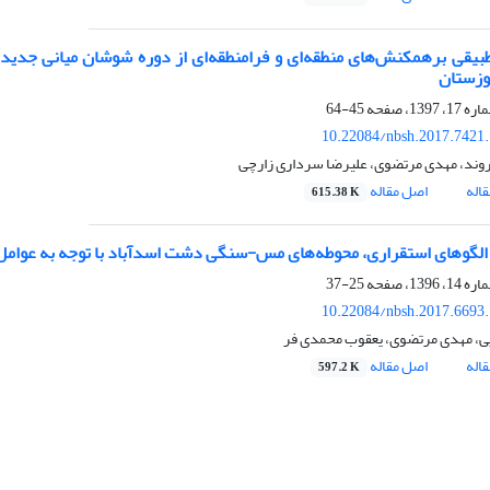
طبیقی برهمکنش‌های منطقه‌ای و فرا‌منطقه‌ای از دوره شوشان میانی جدید
وزستان
45-64
10.22084/nbsh.2017.7421
روند، مهدی مرتضوی، علیرضا سرداری زارچی
اله
اصل مقاله
615.38 K
 الگوهای استقراری، محوطه‌های مس-سنگی دشت اسدآباد با توجه به عوامل
25-37
10.22084/nbsh.2017.6693
یی، مهدی مرتضوی، یعقوب محمدی فر
اله
اصل مقاله
597.2 K