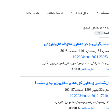
سندگان
برای داوران
ارسال مقاله
تماس با ما
ده =
مرتضوی، مهدی
ات:
4
انتشارگرایی نو در معماری محوطه های اوروکی
61-86
10.22084/nb.2021.23963
 چشمه زنگی، مهدی مرتضوی، فریبا موسی پور نگاری
اله
اصل مقاله
1.38 M
ان‌شناسی و تحلیل کوره‌های سفال‌پزی تپه‌ی دشت1
87-102
10.22084/nbsh.2019.17210
دقلی، مهدی مرتضوی، مهدی شفیعی آفارانی
اله
اصل مقاله
882.81 K