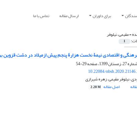
سندگان
برای داوران
ارسال مقاله
تماس با ما
ده =
مقیمی، نیلوفر
ات:
1
رهنگی و اقتصادی نیمۀ نخست هزارۀ پنجم پیش ازمیلاد در دشت قزوین بر پا
29-54
10.22084/nbsh.2020.21146
ی، نیلوفر مقیمی، زهره شیرازی
اله
اصل مقاله
2.28 M