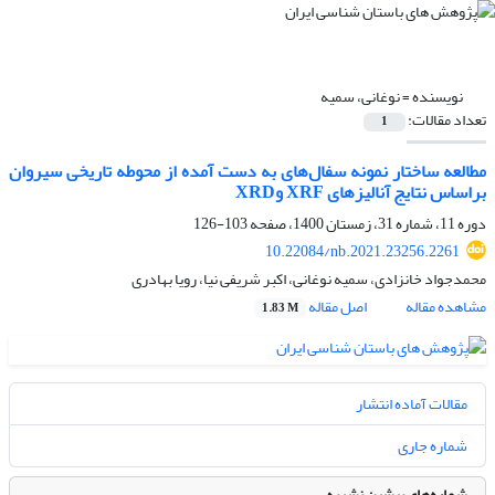
نویسنده =
نوغانی، سمیه
تعداد مقالات:
1
مطالعه ساختار نمونه سفال‌های به دست آمده از محوطه تاریخی سیروان
براساس نتایج آنالیزهای XRF وXRD
دوره 11، شماره 31، زمستان 1400، صفحه
103-126
10.22084/nb.2021.23256.2261
محمدجواد خانزادی، سمیه نوغانی، اکبر شریفی نیا، رویا بهادری
مشاهده مقاله
اصل مقاله
1.83 M
مقالات آماده انتشار
شماره جاری
شماره‌های پیشین نشریه