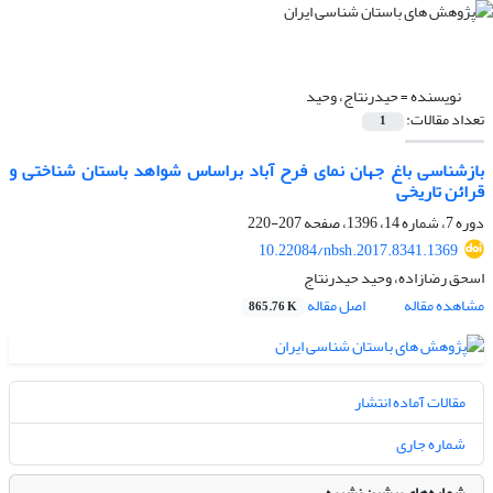
نویسنده =
حیدرنتاج، وحید
تعداد مقالات:
1
بازشناسی باغ جهان نمای فرح آباد براساس شواهد باستان شناختی و
قرائن تاریخی
دوره 7، شماره 14، 1396، صفحه
207-220
10.22084/nbsh.2017.8341.1369
اسحق رضازاده، وحید حیدرنتاج
مشاهده مقاله
اصل مقاله
865.76 K
مقالات آماده انتشار
شماره جاری
شماره‌های پیشین نشریه