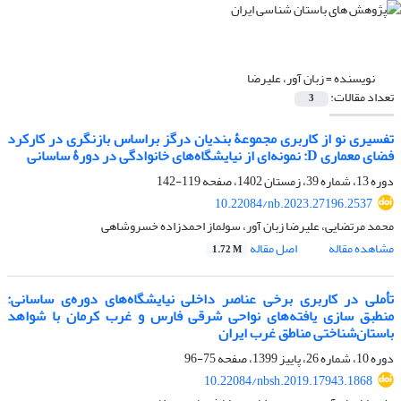
نویسنده =
زبان آور، علیرضا
تعداد مقالات:
3
تفسیری نو از کاربری مجموعۀ بندیان درگز براساس بازنگری در کارکرد
فضای معماری D: نمونه‌ای از نیایشگاه‌های خانوادگی در دورۀ ساسانی
دوره 13، شماره 39، زمستان 1402، صفحه
119-142
10.22084/nb.2023.27196.2537
محمد مرتضایی، علیرضا زبان آور، سولماز احمدزاده خسروشاهی
مشاهده مقاله
اصل مقاله
1.72 M
تأملی در کاربری برخی عناصر داخلی نیایشگاه‌های دوره‌ی ساسانی:
منطبق سازی یافته‌های نواحی شرقی فارس و غرب کرمان با شواهد
باستان‌شناختی مناطق غرب ایران
دوره 10، شماره 26، پاییز 1399، صفحه
75-96
10.22084/nbsh.2019.17943.1868