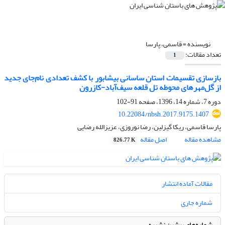
نویسنده =
قاسمی، پارسا
تعداد مقالات:
1
بازسازی تقسیمات استان ساسانی بیشابور با کشف تعدادی نام‌جای جدید
از گل‌مهرهای محوطه تل قلعه سیف‌آباد-کازرون
دوره 7، شماره 14، 1396، صفحه
91-102
10.22084/nbsh.2017.9175.1407
پارسا قاسمی، ریکا گیزلین، رضا نوروزی، عزیزالله رضایی
مشاهده مقاله
اصل مقاله
826.77 K
مقالات آماده انتشار
شماره جاری
شماره‌های پیشین نشریه