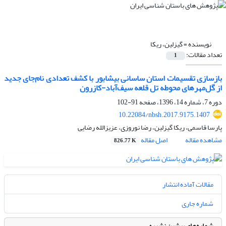
نویسنده =
گیزلین، ریکا
تعداد مقالات:
1
بازسازی تقسیمات استان ساسانی بیشابور با کشف تعدادی نام‌جای جدید
از گل‌مهرهای محوطه تل قلعه سیف‌آباد-کازرون
دوره 7، شماره 14، 1396، صفحه
91-102
10.22084/nbsh.2017.9175.1407
پارسا قاسمی، ریکا گیزلین، رضا نوروزی، عزیزالله رضایی
مشاهده مقاله
اصل مقاله
826.77 K
مقالات آماده انتشار
شماره جاری
شماره‌های پیشین نشریه