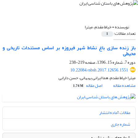
نویسنده =
خیاط مقدم، میترا
تعداد مقالات:
1
باز زنده سازی باغ نشاط شهر فیروزه بر اساس مستندات تاریخی و
محیطی
دوره 7، شماره 15، 1396، صفحه
219-238
10.22084/nbsh.2017.12656.1551
میترا خیاط مقدم، هما ایرانی بهبهانی، حسن دارابی
مشاهده مقاله
اصل مقاله
1.74 M
مقالات آماده انتشار
شماره جاری
شماره‌های پیشین نشریه