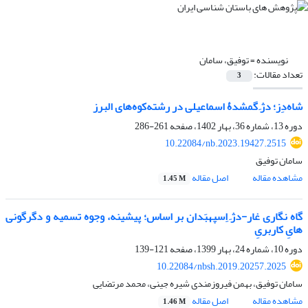
نویسنده =
توفیق، سامان
تعداد مقالات:
3
شاه‌دِز؛ دژِ گمشدۀ اسماعیلی در رشته‌کوه‌های البرز
دوره 13، شماره 36، بهار 1402، صفحه
261-286
10.22084/nb.2023.19427.2515
سامان توفیق
مشاهده مقاله
اصل مقاله
1.45 M
گاه نگاری غار-دژِ اِسپهبَدان بر اساس؛ پیشینه، وجوه تسمیه و دگرگونی
هایِ کاربریِ
دوره 10، شماره 24، بهار 1399، صفحه
121-139
10.22084/nbsh.2019.20257.2025
سامان توفیق، بهمن فیروزمندی شیره جینی، محمد مرتضایی
مشاهده مقاله
اصل مقاله
1.46 M