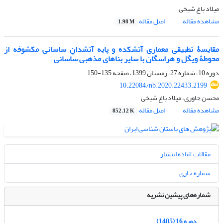
میلاد باغ شیخی
مشاهده مقاله
اصل مقاله
1.98 M
مقایسۀ تطبیقی معماری آتشکده و پایه آتشدانِ ساسانی مکشوفه از
محوطۀ ویگل و هراسگان با سایر بناهای مذهبی ساسانی
دوره 10، شماره 27، زمستان 1399، صفحه
135-150
10.22084/nb.2020.22433.2199
محسن جاوری، میلاد باغ شیخی
مشاهده مقاله
اصل مقاله
852.12 K
مقالات آماده انتشار
شماره جاری
شماره‌های پیشین نشریه
دوره 16 (1405)