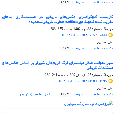
مشاهده مقاله
اصل مقاله
1.39 M
کاربست فتوگرامتری عکس‌های تاریخی در مستندنگاری بناهای
تخریب‌شده (نمونۀ موردمطالعه: عمارت تاریخی سعدیه)
دوره 13، شماره 36، بهار 1402، صفحه
355-383
10.22084/nb.2022.25574.2444
علی اسدپور
مشاهده مقاله
اصل مقاله
3.77 M
سیر تحولات منظر میانسرای ارگ کریم‌خان شیراز بر اساس عکس‌ها و
مستندات تاریخی
دوره 10، شماره 25، تابستان 1399، صفحه
241-260
10.22084/nbsh.2020.19842.1995
علی اسدپور
مشاهده مقاله
اصل مقاله
اصل مقاله به زبان دوم
1.26 M