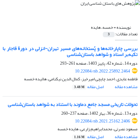
نویسنده =
خمسه، هایده
تعداد مقالات:
3
بررسی چاپارخانه‌ها و پُستخانه‌های مسیر تهران-انزلی در دورۀ قاجار با
تکیه‌بر اسناد و شواهد باستان‌شناسی
دوره 14، شماره 42، پاییز 1403، صفحه
261-293
10.22084/nb.2022.25892.2464
فاطمه عابدی، احمد چایچی امیرخیز، کمال الدین نیکنامی، هائیده خمسه
مشاهده مقاله
اصل مقاله
3.48 M
تحولات تاریخی مسجد جامع دماوند با استناد به شواهد باستان‌شناسی
دوره 13، شماره 36، بهار 1402، صفحه
237-260
10.22084/nb.2021.25162.2406
مسعود نصرتی، محمدابراهیم زارعی، هایده خمسه
مشاهده مقاله
اصل مقاله
1.16 M