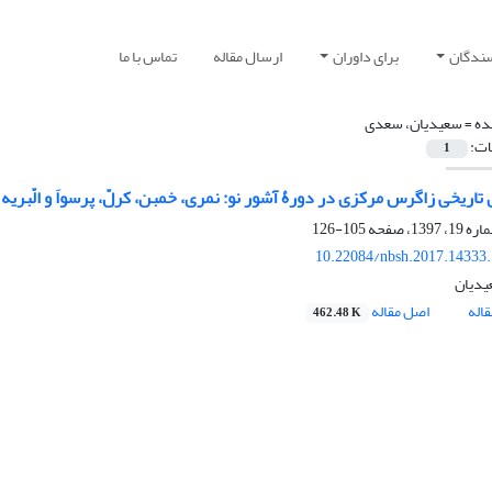
سندگان
برای داوران
ارسال مقاله
تماس با ما
ده =
سعیدیان، سعدی
ات:
1
تاریخی زاگرس مرکزی در دورۀ آشور نو: نمری، خمبن، کرلّ، پرسواَ و الّبریه
105-126
10.22084/nbsh.2017.14333
دیان
اله
اصل مقاله
462.48 K