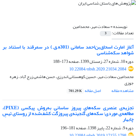
نویسنده =
سعادت مهر، محمدامین
تعداد مقالات:
3
آغاز امارت اسحاق‌بن‌احمد سامانی (301ه.ق.) در سمرقند با استناد بر
شواهد سکه‌شناسی
دوره 10، شماره 27، زمستان 1399، صفحه
173-188
10.22084/nbsh.2020.21034.2084
محمدامین سعادت مهر، حسین کوهستانی اندرزی، حسن هاشمی زرج آباد، زهره
جوزی
مشاهده مقاله
اصل مقاله
701.29 K
تجزیه‌ی عنصری سکه‌های پیروز ساسانی به‌روش پیکسی (PIXE)،
مطالعه‌ی موردی: سکه‌های گنجینه‌ی پیروزگت کشف‌شده از روستای تیسِ
چابهار
دوره 9، شماره 22، پاییز 1398، صفحه
181-196
10.22084/nbsh.2019.17155.1798