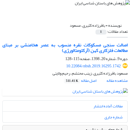
نویسنده =
باقرزاده کثیری، مسعود
تعداد مقالات:
1
اصالت سنجی مسکوکات نقره منسوب به عصر هخامنشی بر مبنای
مطالعات فلزکاری کهن (آرکئومتالورژی)
دوره 9، شماره 20، 1398، صفحه
115-128
10.22084/nbsh.2019.16295.1742
مسعود باقرزاده کثیری، زینب محتشم، رحیم ولایتی
مشاهده مقاله
اصل مقاله
511.41 K
مقالات آماده انتشار
شماره جاری
شماره‌های پیشین نشریه