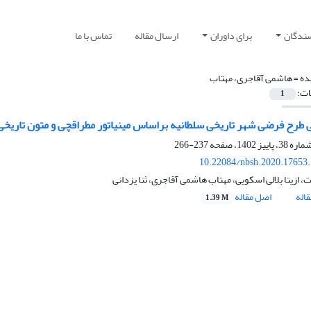
سندگان
برای داوران
ارسال مقاله
تماس با ما
ده =
هاشمی آقاجری، مهتاب
ات:
1
ی طرح فرضی شهر تاریخی سلطانیه براساس مینیاتور مطراقچی و متون تاریخی
237-266
10.22084/nbsh.2020.17653
ازیتا بلالی اسکویی، مهتاب هاشمی آقاجری، ثنا یزدانی
اله
اصل مقاله
1.39 M