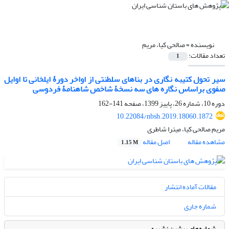
نویسنده =
صالحی کیا، مریم
تعداد مقالات:
1
سیر تحول کتیبه نگاری در بناهای سلطنتی از اواخر دورۀ ایلخانی تا اوایل
صفوی براساس نگاره های سه نسخۀ شاخص شاهنامۀ فردوسی
دوره 10، شماره 26، پاییز 1399، صفحه
141-162
10.22084/nbsh.2019.18060.1872
مریم صالحی کیا، میترا شاطری
مشاهده مقاله
اصل مقاله
1.15 M
مقالات آماده انتشار
شماره جاری
شماره‌های پیشین نشریه