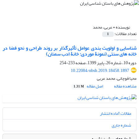
نویسنده =
عربی، محمد
تعداد مقالات:
1
شناسایی و اولویت بندی عوامل تأثیرگذار بر روند طراحی و نحو فضا در
خانه های سنتی (نمونۀ موردی: خانۀ ادب سمنان)
دوره 10، شماره 26، پاییز 1399، صفحه
233-254
10.22084/nbsh.2019.18458.1897
محیا قوچانی، محمد عربی
مشاهده مقاله
اصل مقاله
1.31 M
مقالات آماده انتشار
شماره جاری
شماره‌های پیشین نشریه