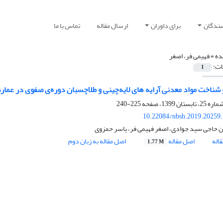
سندگان
برای داوران
ارسال مقاله
تماس با ما
ده =
فهیمی فر، اصغر
ات:
1
شناخت مواد معدنی آرایه های لایه‌چینی و طلاچسبان دوره‌ی صفوی در عما
225-240
10.22084/nbsh.2019.20259
اجی سید جوادی، اصغر فهیمی فر، یاسر حمزوی
اله
اصل مقاله
اصل مقاله به زبان دوم
1.77 M