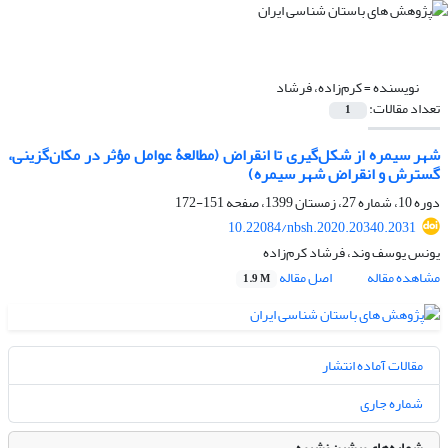
نویسنده =
کرم‌زاده، فرشاد
تعداد مقالات:
1
شهر سیمره از شکل‌گیری تا انقراض (مطالعۀ عوامل مؤثر در مکان‌گزینی،
گسترش و انقراض شهر سیمره)
دوره 10، شماره 27، زمستان 1399، صفحه
151-172
10.22084/nbsh.2020.20340.2031
یونس یوسف وند، فرشاد کرم‌زاده
مشاهده مقاله
اصل مقاله
1.9 M
مقالات آماده انتشار
شماره جاری
شماره‌های پیشین نشریه