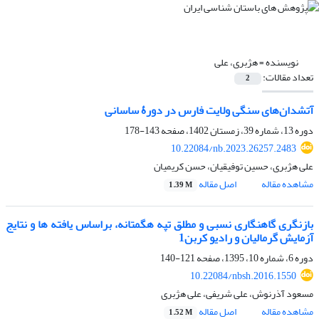
نویسنده =
هژبری، علی
تعداد مقالات:
2
آتشدان‌های سنگی ولایت فارس در دورۀ ساسانی
دوره 13، شماره 39، زمستان 1402، صفحه
143-178
10.22084/nb.2023.26257.2483
علی هژبری، حسین توفیقیان، حسن کریمیان
مشاهده مقاله
اصل مقاله
1.39 M
بازنگری گاهنگاری نسبی و مطلق تپه هگمتانه، براساس یافته ها و نتایج
آزمایش گرمالیان و رادیو کربن1
دوره 6، شماره 10، 1395، صفحه
121-140
10.22084/nbsh.2016.1550
مسعود آذرنوش، علی شریفی، علی هژبری
مشاهده مقاله
اصل مقاله
1.52 M