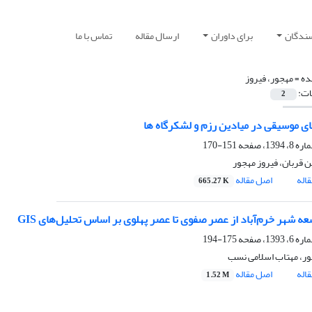
سندگان
برای داوران
ارسال مقاله
تماس با ما
ده =
مهجور، فیروز
ات:
2
ی موسیقی در میادین رزم و لشکرگاه ها
151-170
 قربان، فیروز مهجور
اله
اصل مقاله
665.27 K
عه شهر خرم‌آباد از عصر صفوی تا عصر پهلوی بر اساس تحلیل‌های GIS
175-194
ور، مهتاب اسلامی نسب
اله
اصل مقاله
1.52 M