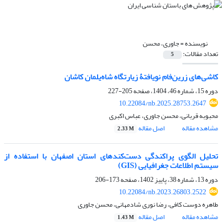
نویسنده =
جاوری، محسن
تعداد مقالات:
5
کاشی‌های زرین‌فام نویافتۀ زیارتگاه شاه‌یلمان کاشان
دوره 15، شماره 46، 1404، صفحه
205-227
10.22084/nb.2025.28753.2647
محبوبه قربانی، محسن جاوری، عباس اکبری
مشاهده مقاله
اصل مقاله
2.33 M
تحلیل الگوی پراکندگی دست‌کندهای استان اصفهان با استفاده از
سیستم اطلاعات جغرافیایی (GIS)
دوره 13، شماره 38، پاییز 1402، صفحه
173-206
10.22084/nb.2023.26803.2522
طاهره دوست کافی، رضا نوری شادمهانی، محسن جاوری
مشاهده مقاله
اصل مقاله
1.43 M