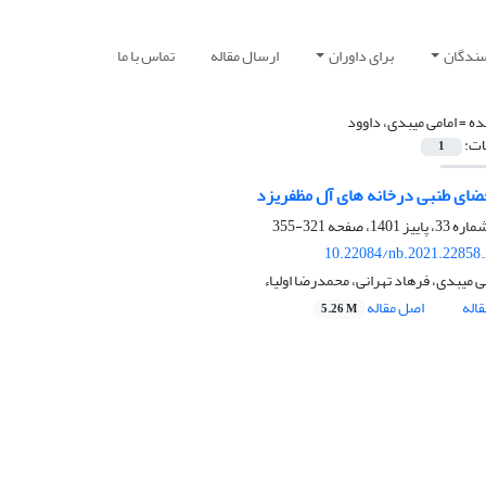
سندگان
برای داوران
ارسال مقاله
تماس با ما
ده =
امامی میبدی، داوود
ات:
1
ای طنبی درخانه های آل مظفریزد
321-355
10.22084/nb.2021.22858
ی میبدی، فرهاد تهرانی، محمدرضا اولیاء
اله
اصل مقاله
5.26 M