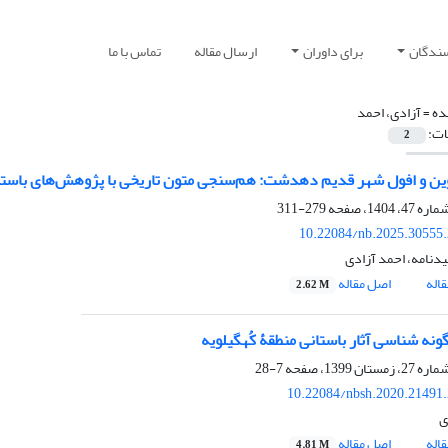
سندگان
برای داوران
ارسال مقاله
تماس با ما
ده =
آزادی، احمد
ات:
2
ین و افول شهر قدیم دهدشت: هم‌سنجی متون تاریخی با پژوهش‌های باستا
279-311
10.22084/nb.2025.30555
نامه، احمد آزادی
اله
اصل مقاله
2.62 M
ونه شناسی آثار باستانی منطقۀ کُهگیلویه
7-28
10.22084/nbsh.2020.21491
ی
اله
اصل مقاله
4.81 M