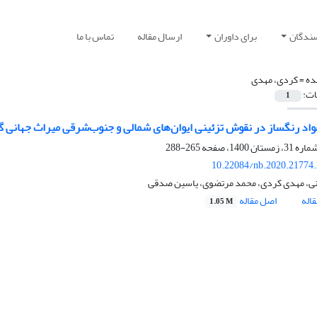
سندگان
برای داوران
ارسال مقاله
تماس با ما
ده =
کردی، مهدی
ات:
1
اد رنگساز در نقوش تزئینی ایوان‌های شمالی و جنوب‌شرقی میراث جهانی گ
265-288
10.22084/nb.2020.21774
نی، مهدی کردی، محمد مرتضوی، یاسین صدقی
اله
اصل مقاله
1.05 M