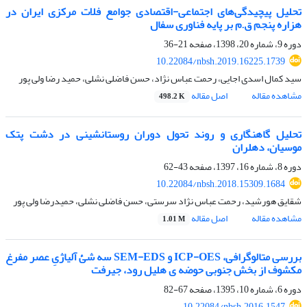
تحلیل پیچیدگی‌های اجتماعی-اقتصادی جوامع فلات مرکزی ایران در
هزاره پنجم ق.م بر پایه فناوری سفال
دوره 9، شماره 20، 1398، صفحه
21-36
10.22084/nbsh.2019.16225.1739
سید کمال اسدی اجایی، رحمت عباس نژاد، حسن فاضلی نشلی، حمید رضا ولی پور
مشاهده مقاله
اصل مقاله
498.2 K
تحلیل گاهنگاری و روند تحول دوران روستانشینی در دشت پتک
موسیان، دهلران
دوره 8، شماره 16، 1397، صفحه
43-62
10.22084/nbsh.2018.15309.1684
شقایق هورشید، رحمت عباس نژاد سرستی، حسن فاضلی نشلی، حمیدرضا ولی پور
مشاهده مقاله
اصل مقاله
1.01 M
بررسی متالوگرافی، ICP-OES و SEM-EDS سه شئ آلیاژیِ عصر مفرغ
مکشوف از بخش جنوبی حوضه ی هلیل رود، جیرفت
دوره 6، شماره 10، 1395، صفحه
67-82
10.22084/nbsh.2016.1547