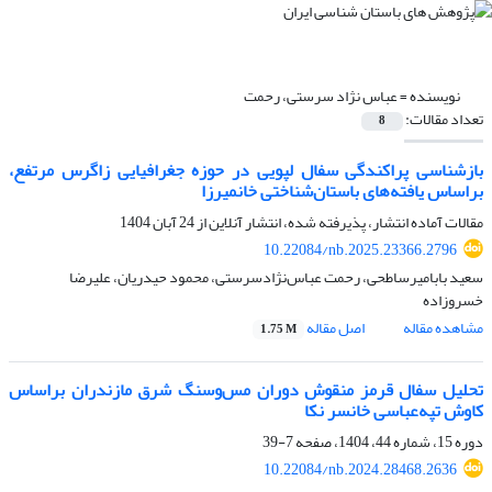
نویسنده =
عباس نژاد سرستی، رحمت
تعداد مقالات:
8
بازشناسی پراکندگی سفال لپویی در حوزه جغرافیایی زاگرس مرتفع،
براساس یافته‌های باستان‌شناختی خانمیرزا
مقالات آماده انتشار، پذیرفته شده، انتشار آنلاین از
24 آبان 1404
10.22084/nb.2025.23366.2796
سعید بابامیرساطحی، رحمت عباس‌نژادسرستی، محمود حیدریان، علیرضا
خسروزاده
مشاهده مقاله
اصل مقاله
1.75 M
تحلیل سفال قرمز منقوش دوران مس‌وسنگ شرق مازندران براساس
کاوش تپه‌عباسی خانسر نکا
دوره 15، شماره 44، 1404، صفحه
7-39
10.22084/nb.2024.28468.2636