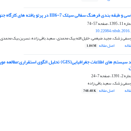
 بندی فرهنگ سفالی سیلک III6-7 در پرتو یافته های کارگاه جنوبی محوطه ی میمنت آباد
57-74
10.22084/nbsh.2016
یوسفی زشک، مجید ضیغمی، خلیل الله بیک محمدی، سعید باقی زاده، نسرین بیک محمدی،
اله
اصل مقاله
1.04 M
7-24
یوسفی زشک، سعید باقی زاده
اله
اصل مقاله
748.48 K