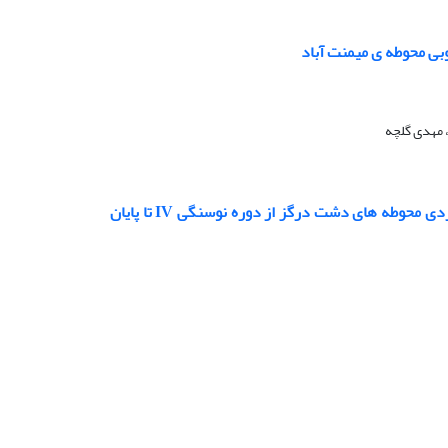
 مهدی گلچه
در کاربرد سیستم های اطلاعات جغرافیایی(GIS) تحلیل الگوی استقراری:مطالعه موردی محوطه های دشت درگز از دوره نوسنگی IV تا پایان