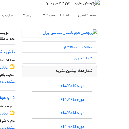
صفحه اصلی
اطلاعات نشریه
مرور
برای نوی
نویسن
تعداد مقال
مقالات آماده انتشار
نقش نشانه M157 در ساختاردهی متون آغازایلامی: رویکردی محاسباتی بر پایه 
شماره جاری
مقالات آما
.2802
شماره‌های پیشین نشریه
سعید باقی
مشاهده مق
دوره 16 (1405)
آب و هوا
دوره 15 (1404)
دوره 7، شماره 15، 1396، صفحه
دوره 14 (1403)
.1565
مجید ضیغم
دوره 13 (1402)
مشاهده مق