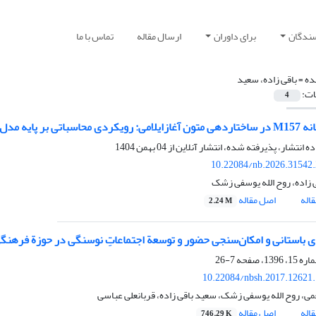
سندگان
برای داوران
ارسال مقاله
تماس با ما
ده =
باقی زاده، سعید
ات:
4
مدل‌های آماری و یادگیری ماشین
ده انتشار، پذیرفته شده، انتشار آنلاین از
04 بهمن 1404
10.22084/nb.2026.31542
 زاده، روح الله یوسفی زشک
اله
اصل مقاله
2.24 M
ی باستانی و امکان‌سنجی حضور و توسعة اجتماعاتِ نوسنگی در حوزة فرهنگی
7-26
10.22084/nbsh.2017.12621
ی، روح الله یوسفی زشک، سعید باقی زاده، قربانعلی عباسی
اله
اصل مقاله
746.29 K