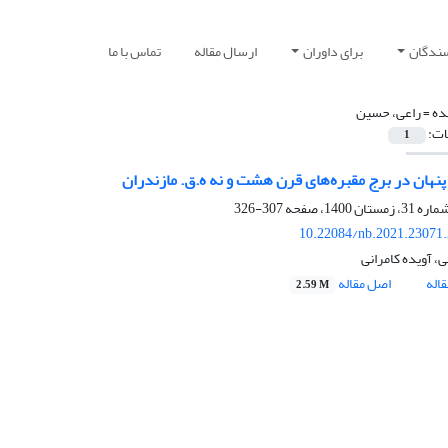
سندگان
برای داوران
ارسال مقاله
تماس با ما
ده =
راعی، حسین
ات:
1
پنهان در برج مقبره‌های قرن هشت و نه ه.ق. مازندران
307-326
10.22084/nb.2021.23071
، آویده کامرانی
اله
اصل مقاله
2.59 M