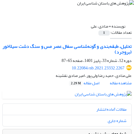
نویسنده =
منادی، علی
تعداد مقالات:
1
تحلیل، طبقه‌بندی و گونه‌شناسی سفال عصر مس و سنگ دشت سیلاخور
(بروجرد)
دوره 12، شماره 33، پاییز 1401، صفحه
65-87
10.22084/nb.2021.23332.2267
علی منادی، حمید رضا ولی پور، امیر صادق نقشینه
مشاهده مقاله
اصل مقاله
2.29 M
مقالات آماده انتشار
شماره جاری
شماره‌های پیشین نشریه