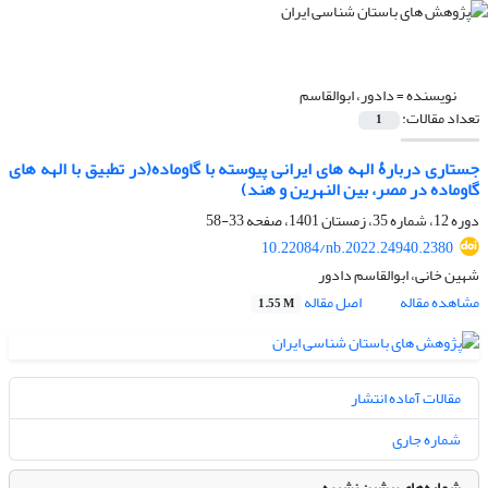
نویسنده =
دادور، ابوالقاسم
تعداد مقالات:
1
جستاری دربارۀ الهه های ایرانی پیوسته با گاوماده(در تطبیق با الهه های
گاوماده در مصر، بین النهرین و هند)
دوره 12، شماره 35، زمستان 1401، صفحه
33-58
10.22084/nb.2022.24940.2380
شهین خانی، ابوالقاسم دادور
مشاهده مقاله
اصل مقاله
1.55 M
مقالات آماده انتشار
شماره جاری
شماره‌های پیشین نشریه