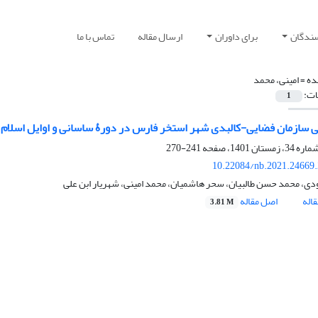
سندگان
برای داوران
ارسال مقاله
تماس با ما
ده =
امینی، محمد
ات:
1
 سازمان فضایی-کالبدی شهر استخر فارس در دورۀ ساسانی و اوایل اسلام
241-270
10.22084/nb.2021.24669
رودی، محمد حسن طالبیان، سحر هاشمیان، محمد امینی، شهریار ابن علی
اله
اصل مقاله
3.81 M