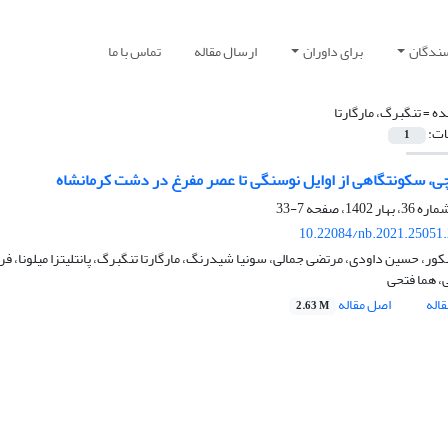
سندگان
برای داوران
ارسال مقاله
تماس با ما
ده =
تنگبرگ، مارگارتا
ات:
1
چی، سکونتگاهی از اوایل نوسنگی تا عصر مفرغ در دشت کرمانشاه
7-33
10.22084/nb.2021.25051
ور، حسین داودی، مرتضی جمالی، سونیا شیدرنگ، مارگارتا تنگبرگ، پانتلیتزا میلونا، ف
ی، هما فتحی
اله
اصل مقاله
2.63 M