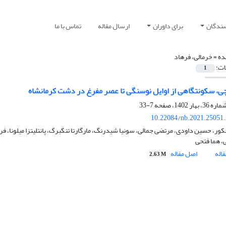
سندگان
برای داوران
ارسال مقاله
تماس با ما
ده =
خرمالی، فرهاد
ات:
1
چی، سکونتگاهی از اوایل نوسنگی تا عصر مفرغ در دشت کرمانشاه
7-33
10.22084/nb.2021.25051
ور، حسین داودی، مرتضی جمالی، سونیا شیدرنگ، مارگارتا تنگبرگ، پانتلیتزا میلونا، ف
ی، هما فتحی
اله
اصل مقاله
2.63 M