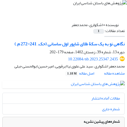
نویسنده =
اشکواری، محمدجعفر
تعداد مقالات:
1
نگاهی نو به یک سکۀ طلای شاپور اول ساسانی (حک. 241-272 م.)
دوره 13، شماره 39، زمستان 1402، صفحه
179-202
10.22084/nb.2023.25347.2435
محمدجعفر اشکواری، سید علی علوی نیا ابرقویی، امیرحسین ابوالحسنی جبلی
مشاهده مقاله
اصل مقاله
1.18 M
مقالات آماده انتشار
شماره جاری
شماره‌های پیشین نشریه