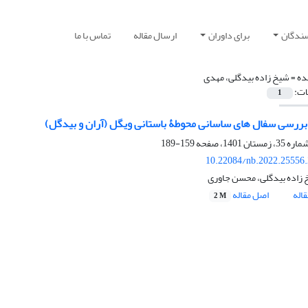
سندگان
برای داوران
ارسال مقاله
تماس با ما
ده =
شیخ زاده بیدگلی، مهدی
ات:
1
 بررسی سفال های ساسانی محوطۀ باستانی ویگل (آران و بیدگل)
159-189
10.22084/nb.2022.25556
زاده بیدگلی، محسن جاوری
اله
اصل مقاله
2 M