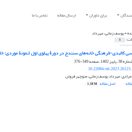
سندگان
برای داوران
ارسال مقاله
تماس با ما
ده =
یوسف زمانی، مهرداد
ات:
1
سی کالبدی-فرهنگی خانه‌های سنندج در دورۀ پهلوی اول (نمونۀ موردی: خا
349-376
10.22084/nb.2023.26123
مرادی، مهرداد یوسف زمانی، منوچهر فروتن
اله
اصل مقاله
1.38 M