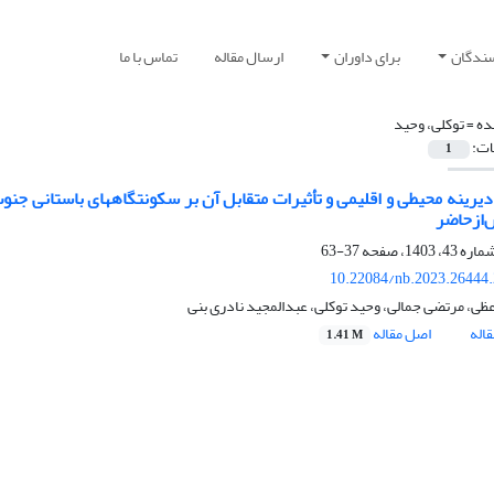
سندگان
برای داوران
ارسال مقاله
تماس با ما
ده =
توکلی، وحید
ات:
1
‌ازحاضر
37-63
10.22084/nb.2023.26444
عظی، مرتضی جمالی، وحید توکلی، عبدالمجید نادری بنی
اله
اصل مقاله
1.41 M