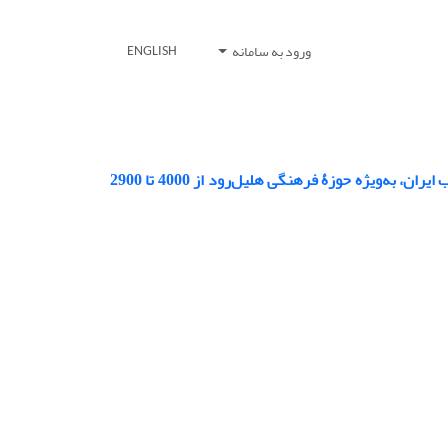
ورود به سامانه
ENGLISH
تغییرات دیرینه محیطی و اقلیمی و تأثیرات متقابل آن بر سکونتگاه‏های باستانی جنوب ایران، به‌ویژه حوزۀ فرهنگی هلیل‌رود از 4000 تا 2900