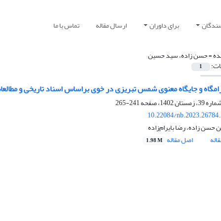
سندگان
برای داوران
ارسال مقاله
تماس با ما
ده =
حسن زاده، سید حسین
ات:
1
رامگاه و جایگاه معنوی شمس تبریزی در خوی براساس اسناد تاریخی و مطالعا
241-265
10.22084/nb.2023.26784
حسن زاده، رضا بایرام‌زاده
اله
اصل مقاله
1.98 M