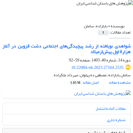
نویسنده =
بابازاده، سامان
تعداد مقالات:
1
شواهدی نویافته از رشد پیچیدگی‌های اجتماعی دشت قزوین در آغاز
هزارۀ اول پیش‌از‌میلاد
دوره 14، شماره 40، 1403، صفحه
59-92
10.22084/nb.2023.27164.2535
سامان بابازاده، مصطفی ده پهلوان، مهرداد ملکزاده
مشاهده مقاله
اصل مقاله
1.05 M
مقالات آماده انتشار
شماره جاری
شماره‌های پیشین نشریه