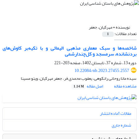
نویسنده =
مهرکیان، جعفر
تعداد مقالات:
1
شاخصه‌ها و سبک معماری مذهبی الیمائی و با تکیه‌بر کاوش‌های
بردنشانده، سرمسجد و کل‌چندار‌شمی
دوره 13، شماره 37، تابستان 1402، صفحه
203-221
10.22084/nb.2023.27455.2557
سیده مانا روحانی رانکوهی، یعقوب محمدی فر، جعفر مهرکیان، ویتو مسینا
مشاهده مقاله
اصل مقاله
1.14 M
مقالات آماده انتشار
شماره جاری
شماره‌های پیشین نشریه