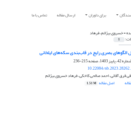
سندگان
برای داوران
ارسال مقاله
تماس با ما
ده =
خسروی بیژائم، فرهاد
ات:
1
 الگوهای بصری رایج در قاب‌بندی سکه‌های ایلخانی
215-236
10.22084/nb.2023.28262
ی قرق آقائی، احمد صالحی کاخکی، فرهاد خسروی بیژائم
اله
اصل مقاله
1.51 M