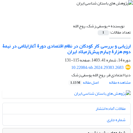
نویسنده =
یوسفی زشک، روح الله
تعداد مقالات:
1
ارزیابی و بررسی کار کودکان در نظام اقتصادی دورۀ آغازایلامی در نیمۀ
دوم هزارۀ چهارم پیش‌ازمیلاد ایران
دوره 14، شماره 41، 1403، صفحه
115-131
10.22084/nb.2024.29383.2683
دنیا اعتمادی فر، روح الله یوسفی زشک
مشاهده مقاله
اصل مقاله
1.13 M
مقالات آماده انتشار
شماره جاری
شماره‌های پیشین نشریه