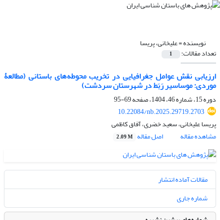
نویسنده =
علیخانی، پریسا
تعداد مقالات:
1
ارزیابی نقش عوامل جغرافیایی در تخریب محوطه‌های باستانی (مطالعۀ
موردی: موساسیر رَبَط در شهرستان سردشت)
دوره 15، شماره 46، 1404، صفحه
69-95
10.22084/nb.2025.29719.2703
پریسا علیخانی، سعید خضری، آفاق کاظمی
مشاهده مقاله
اصل مقاله
2.09 M
مقالات آماده انتشار
شماره جاری
شماره‌های پیشین نشریه