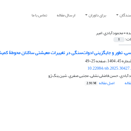
سندگان
برای داوران
ارسال مقاله
تماس با ما
ده =
محمودآبادی، امیر
ات:
1
سی، تطور و جایگزینی ادوات‌سنگی در تغییرات معیشتی ساکنان محوطۀ کمیش
25-49
10.22084/nb.2025.30427
دآبادی، حسن فاضلی نشلی، مجتبی صفری، شین ینگ ژو
اله
اصل مقاله
2.91 M