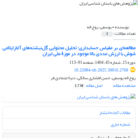
نویسنده =
یوسفی، روح اله
تعداد مقالات:
1
مطالعه‌ای بر مقیاس حسابداری: تحلیل محتوایی گِل‌نبشته‌های آغازایلامی
شوش با ارزش عددی بالا موجود در موزۀ ملی ایران
دوره 15، شماره 45، 1404، صفحه
91-113
10.22084/nb.2025.30816.2768
روح اله یوسفی، حسن افشاری سالکی، دنیا اعتمادی فر
مشاهده مقاله
اصل مقاله
1.7 M
مقالات آماده انتشار
شماره جاری
شماره‌های پیشین نشریه