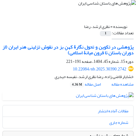
نویسنده =
نظری ارشد، رضا
تعداد مقالات:
1
پژوهشی در تکوین و تحول نگارۀ کهنِ بز در نقوش تزئینی هنر ایران (از
دوران باستان تا قرون میانۀ اسلامی)
دوره 15، شماره 45، 1404، صفحه
191-221
10.22084/nb.2025.30390.2742
خشایار قاضی زاده، رضا نظری ارشد، نفیسه حیدری
مشاهده مقاله
اصل مقاله
4.36 M
مقالات آماده انتشار
شماره جاری
شماره‌های پیشین نشریه